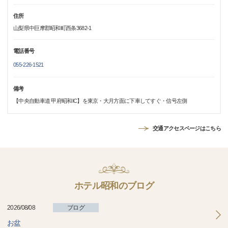
住所
山梨県中巨摩郡昭和町西条3682-1
電話番号
055-226-1521
備考
【中央自動車道 甲府昭和IC】を東京・大月方面に下車してすぐ・信号左側
交通アクセスページはこちら
ホテル昭和のブログ
2026/08/08
ブログ
お盆