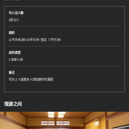
可入住人数
2至12人
面积
11平方米2房+15平方米 / 宽边（7平方米）
床的类型
2 张单人床
备注
可为 2 人或更多人添加额外的蒲团
理源之间