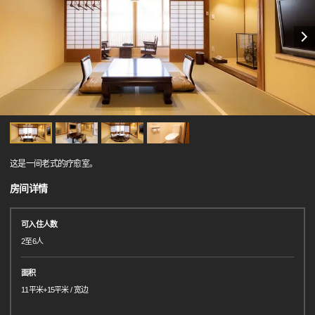
这是一间老式的疗愈室。
房间详情
可入住人数
2至6人
面积
11平米+15平米 / 宽边