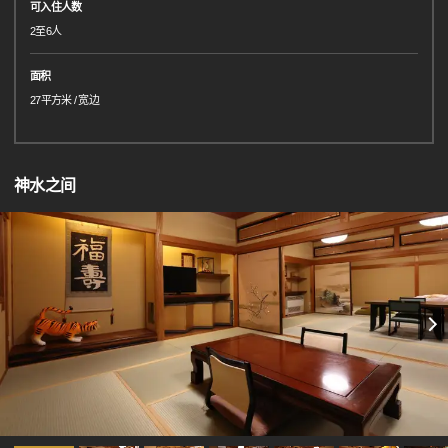
可入住人数
2至6人
面积
27平方米 / 宽边
神水之间