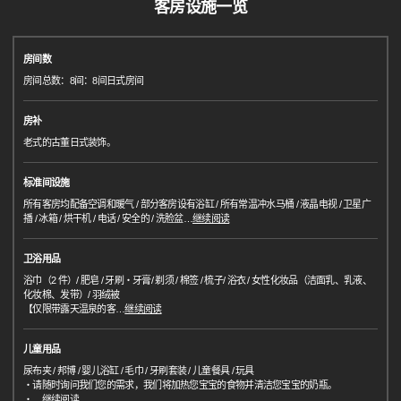
客房设施一览
房间数
房间总数：8间：8间日式房间
房补
老式的古董日式装饰。
标准间设施
所有客房均配备空调和暖气 / 部分客房设有浴缸 / 所有常温冲水马桶 / 液晶电视 / 卫星广
播 / 冰箱 / 烘干机 / 电话 / 安全的 / 洗脸盆
…
继续阅读
卫浴用品
浴巾（2 件）/ 肥皂 / 牙刷・牙膏/ 剃须 / 棉签 / 梳子/ 浴衣 / 女性化妆品（洁面乳、乳液、
化妆棉、发带）/ 羽绒被
【仅限带露天温泉的客
…
继续阅读
儿童用品
尿布夹 / 邦博 / 婴儿浴缸 / 毛巾 / 牙刷套装 / 儿童餐具 / 玩具
・请随时询问我们您的需求，我们将加热您宝宝的食物并清洁您宝宝的奶瓶。
・
…
继续阅读