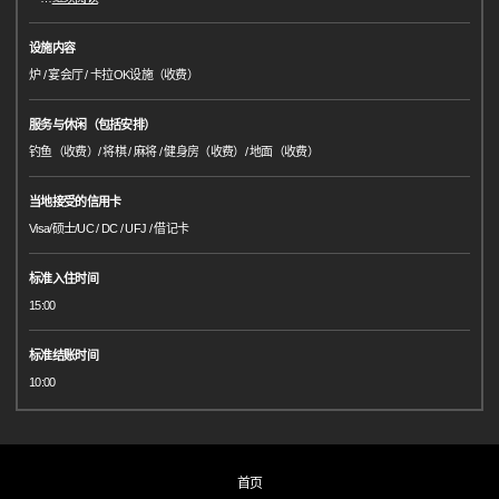
设施内容
炉 / 宴会厅 / 卡拉OK设施（收费）
服务与休闲（包括安排）
钓鱼（收费）/ 将棋 / 麻将 / 健身房（收费）/ 地面（收费）
当地接受的信用卡
Visa/硕士/UC / DC / UFJ / 借记卡
标准入住时间
15:00
标准结账时间
10:00
首页