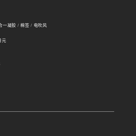
合一凝胶 / 棉签 / 电吹风
日元
元