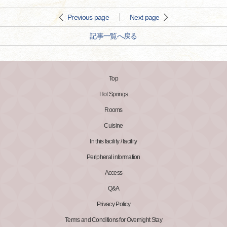
Previous page
Next page
記事一覧へ戻る
Top
Hot Springs
Rooms
Cuisine
In this facility / facility
Peripheral information
Access
Q&A
Privacy Policy
Terms and Conditions for Overnight Stay