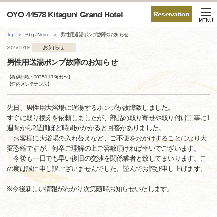
OYO 44578 Kitaguni Grand Hotel
Reservation
MENU
Top
Blog / Notice
男性用送湯ポンプ故障のお知らせ
お知らせ
2025/11/19
男性用送湯ポンプ故障のお知らせ
【提供日程：
2025/11/19(水)
〜】
【
館内メンテナンス
】
先日、男性用大浴場に送湯するポンプが故障致しました。
すぐに取り換えを依頼しましたが、部品の取り寄せや取り付け工事に1
週間から2週間ほど時間がかかると回答がありました。
お客様に大浴場の入れ替えなど、ご不便をおかけすることになり大
変恐縮ですが、何卒ご理解の上ご容赦頂ければ幸いでございます。
今後も一日でも早い復旧の交渉を関係業者と致してまいります。こ
の度は誠に申し訳ございませんでした。謹んでお詫び申し上げます。
※今後新しい情報がわかり次第随時お知らせいたします。