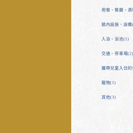
用餐、餐廳、酒吧
館內設施、設備(
入浴、浴池(1)
交通、停車場(2
攜帶兒童入住的使
寵物(1)
其他(3)