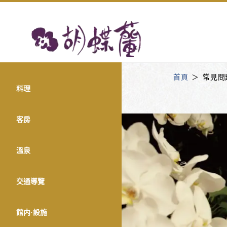
首頁
常見問
料理
客房
溫泉
交通導覽
館内·設施