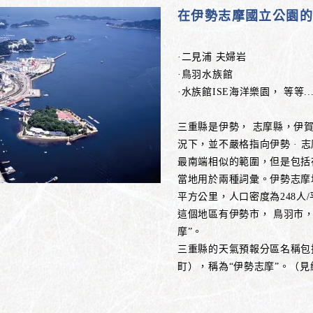
在伊勢志摩國立公園的中
·二見浦 夫婦岩
·鳥羽水族館
·水族館ISE海洋樂園， 等等..
三重縣是伊勢， 志摩縣，伊賀
況下，並不嚴格指向伊勢 · 
最南端相似的範圍，但是包括在
當地用於兩種詞彙。伊勢志摩地區
平方公里，人口密度為248人/平
這個地區有伊勢市， 鳥羽市， 
摩”。
三重縣的天氣預報分區名稱包
町），稱為“伊勢志摩”。（