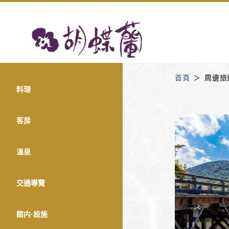
首頁
周邊旅
料理
客房
溫泉
交通導覽
館内·設施