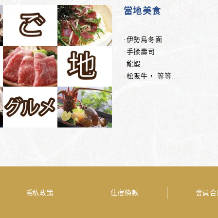
當地美食
·伊勢烏冬面
·手揉壽司
·龍蝦
·松阪牛， 等等...
隱私政策
住宿條款
會員合