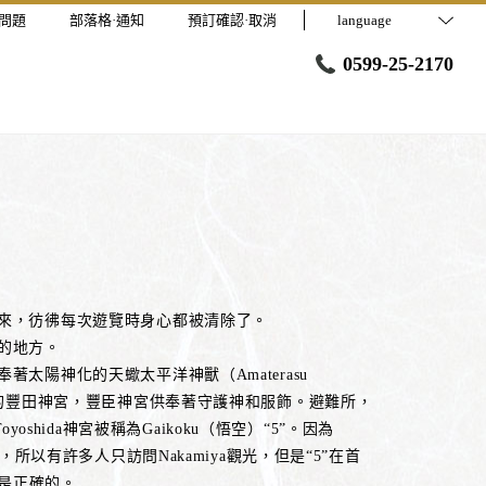
問題
部落格·通知
預訂確認·取消
language
0599-25-2170
來，彷彿每次遊覽時身心都被清除了。
的地方。
太陽神化的天蠍太平洋神獸（Amaterasu
金的豐田神宮，豐臣神宮供奉著守護神和服飾。避難所，
Toyoshida神宮被稱為Gaikoku（悟空）“5”。因為
的，所以有許多人只訪問Nakamiya觀光，但是“5”在首
a是正確的。