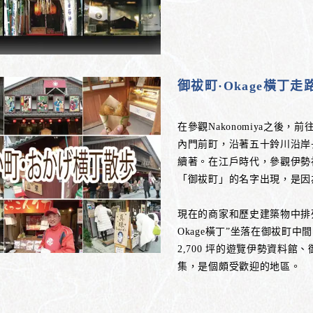
御祓町·Okage橫丁走
在參觀Nakonomiya之後
內門前町，沿著五十鈴川沿岸長
續著。在江戶時代，參觀伊勢
「御祓町」的名字出現，是因
現在的商家和歷史建築物中排
Okage橫丁”坐落在御祓町
2,700 坪的遊覽伊勢資料
集，是個頗受歡迎的地區。