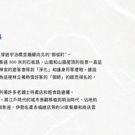
路
，前往穿過宇治橋並繼續向北的“御祓町”。
達 800 米的石板路，山牆和山牆屋頂的街景一直延
神宮的遊客會得到「淨化」和護身符等禮物。據說
為這裡林立著熱情好客的「御師」的館而得名的。
列著許多老鋪土特產店和輕食路邊攤。
中間。將江戶時代的城市景觀移植到明治時代。佔地約
館、御影座、伊勢名產赤福總店等約50家餐廳和商店雲