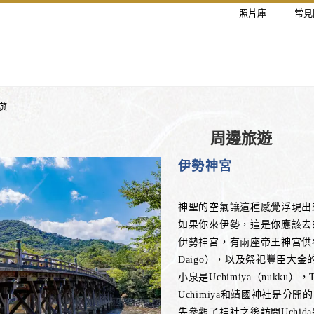
照片庫
常見
遊
周邊旅遊
伊勢神宮
神聖的空氣讓這種感覺浮現出
如果你來伊勢，這是你應該去
伊勢神宮，有兩座帝王神宮供奉著
Daigo），以及祭祀豐臣大
小泉是Uchimiya（nukku），
Uchimiya和靖國神社是分開
先參觀了神社之後訪問Uchid