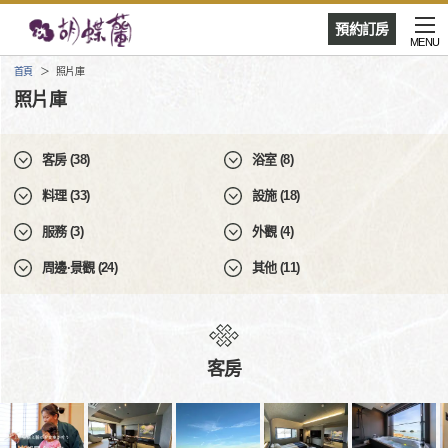
預約訂房
MENU
首頁
照片庫
照片庫
客房 (38)
浴室 (8)
料理 (33)
設施 (18)
服務 (3)
外觀 (4)
周邊·景觀 (24)
其他 (11)
客房