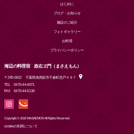
はじめに
ブログ・お知らせ
施設のご紹介
フォトギャラリー
お料理
プライバシーポリシー
海辺の料理宿 政右ヱ門（まさえもん）
〒
295-0022
千葉県南房総市千倉町忽戸４９７
TEL
0470-44-4071
FAX
0470-44-0139
Copyright © 2018 MASAEMON All Rights Reserved.
cookieの利用について