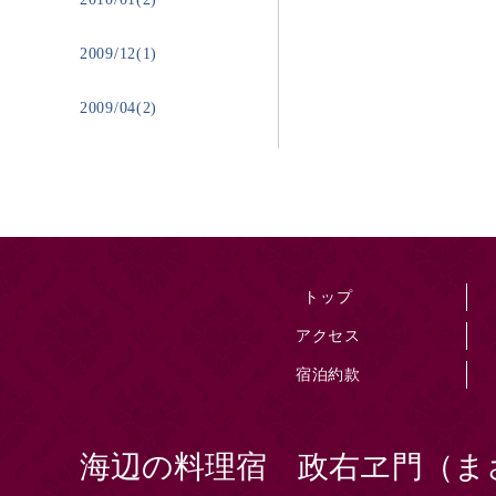
2009/12(1)
2009/04(2)
トップ
アクセス
宿泊約款
海辺の料理宿 政右ヱ門（ま