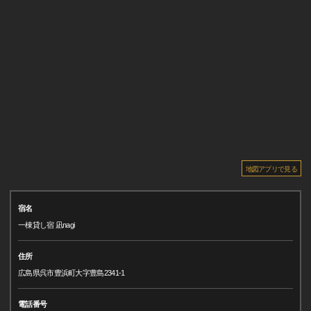
地図アプリで見る
宿名
一棟貸し宿 凪nagi
住所
広島県呉市豊浜町大字豊島2341-1
電話番号