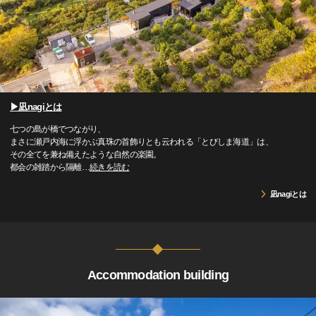
▶凪nagiとは
七つの島が橋でつながり、
まさに瀬戸内海に浮かぶ真珠の首飾りとも云われる「とびしま海道」は、
その全てを兼ね備えたような自然の楽園。
都会の雑踏から隔離
…
続きを読む
凪nagiとは
Accommodation building