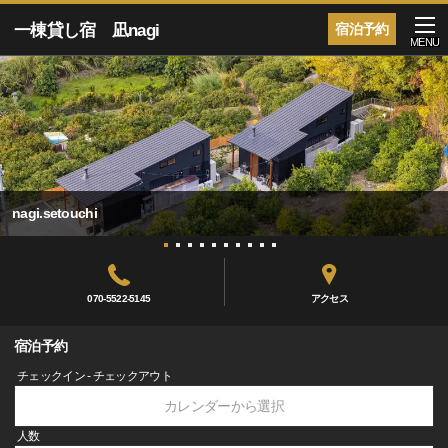
一棟貸し宿 凪nagi
宿泊予約
MENU
nagi.setouchi
070-5522-5145
アクセス
宿泊予約
チェックイン - チェックアウト
カレンダーから選択
人数