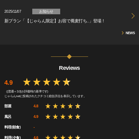
2025/11/07
お知らせ
新プラン「【じゃらん限定】お宿で蕎麦打ち..」登場！
NEWS
Reviews
4.9
（[普通＝3.0]が評価時の基準です)
じゃらんnetに投稿されたクチコミ総合評点を表示しています。
部屋
4.8
風呂
4.9
料理(朝食)
-
料理(夕食)
4.6