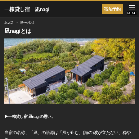
一棟貸し宿 凪nagi
宿泊予約
MENU
トップ
凪nagiとは
凪nagiとは
▶一棟貸し宿 凪nagiの思い。
当宿の名称、「凪」の語源は「風が止む、(海の)波が立たない、穏や