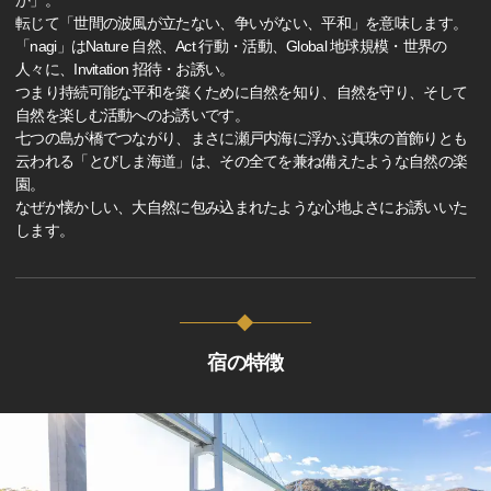
か」。
転じて「世間の波風が立たない、争いがない、平和」を意味します。
「nagi」はNature 自然、Act 行動・活動、Global 地球規模・世界の
人々に、Invitation 招待・お誘い。
つまり持続可能な平和を築くために自然を知り、自然を守り、そして
自然を楽しむ活動へのお誘いです。
七つの島が橋でつながり、まさに瀬戸内海に浮かぶ真珠の首飾りとも
云われる「とびしま海道」は、その全てを兼ね備えたような自然の楽
園。
なぜか懐かしい、大自然に包み込まれたような心地よさにお誘いいた
します。
宿の特徴