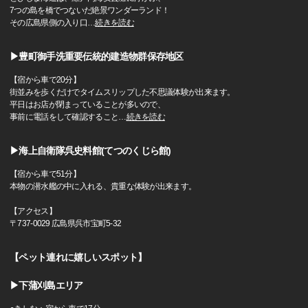
7つの島を橋でつないだ絶景ワンダーランド！
その広島県側の入り口
…
続きを読む
▶豊町御手洗重要伝統的建造物群保存地区
【宿から車で20分】
街並みを歩くだけでタイムスリップした不思議体験が出来ます。
平日はお店が閉まっていることが多いので、
事前に電話をして確認すること
…
続きを読む
▶海上自衛隊呉史料館(てつのくじら館)
【宿から車で51分】
本物の潜水艦の中に入れる、貴重な体験が出来ます。
【アクセス】
〒737-0029 広島県呉市宝町5-32
【ペット連れに嬉しいスポット】
▶下蒲刈島エリア