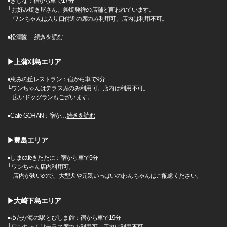
●きしな：宿から車で17分
└お好み焼き屋さん。呉焼発祥の店舗と言われています。
ワンちゃんは入り口付近の席のみ利用可。店内は利用不可。
●松濤園
…
続きを読む
▶上蒲刈島エリア
●恵みの丘レストラン：宿から車で9分
└ワンちゃんはテラス席のみ利用可。店内は利用不可。
広いドッグランもございます。
●Cafe GOHAN：宿か
…
続きを読む
▶豊島エリア
●しまcafeきたたに：宿から車で5分
└ワンちゃん店内利用可。
店内が狭いので、大型犬や元気いっぱいのわんちゃんはご配慮ください。
▶大崎下島エリア
●ゆたか海の駅 とびしま館：宿から車で19分