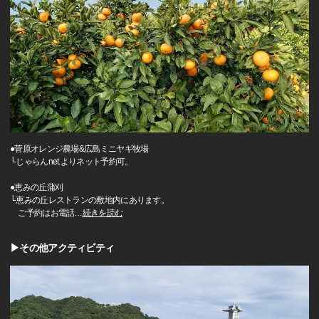
●菅原オレンジ農場&広島ミニヤギ牧場
└じゃらんnet.よりネット予約可。
●恵みの丘蒲刈
└恵みの丘レストランの敷地内にあります。
ご予約はお電話
…
続きを読む
▶その他アクティビティ