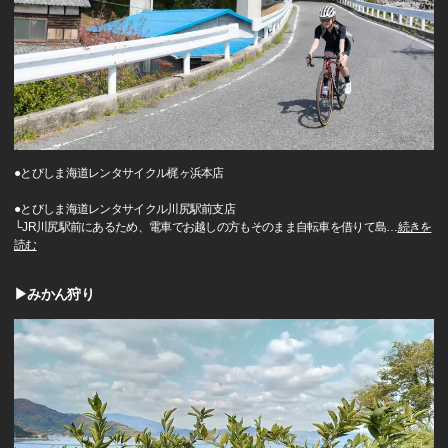
●とびしま海道レンタサイクル梶ヶ浜本店
●とびしま海道レンタサイクル川尻駅前支店
└JR川尻駅前にあるため、電車でお越しの方もそのまま自転車を借りて島
…
続きを
読む
▶みかん狩り