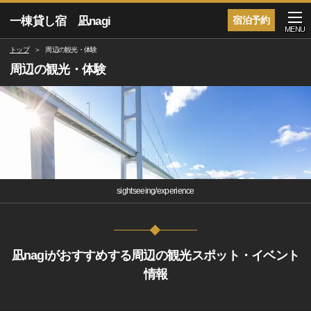
一棟貸し宿 凪nagi
宿泊予約
MENU
トップ
周辺の観光・体験
周辺の観光・体験
sightseeing/experience
凪nagiがおすすめする周辺の観光スポット・イベント
情報