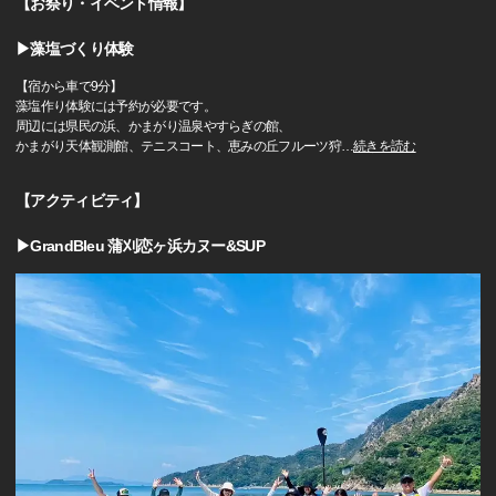
【お祭り・イベント情報】
▶藻塩づくり体験
【宿から車で9分】
藻塩作り体験には予約が必要です。
周辺には県民の浜、かまがり温泉やすらぎの館、
かまがり天体観測館、テニスコート、恵みの丘フルーツ狩
…
続きを読む
【アクティビティ】
▶GrandBleu 蒲刈恋ヶ浜カヌー&SUP