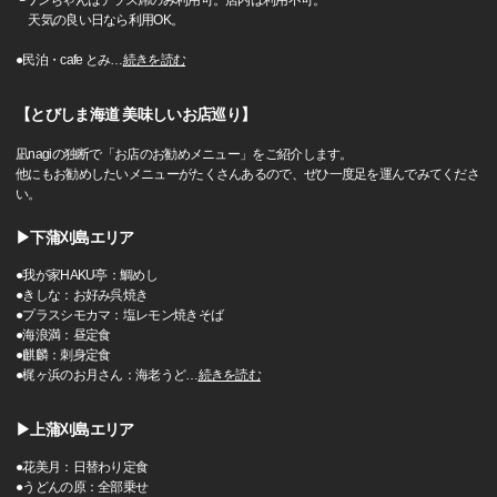
└ワンちゃんはテラス席のみ利用可。店内は利用不可。
天気の良い日なら利用OK。
●民泊・cafe とみ
…
続きを読む
【とびしま海道 美味しいお店巡り】
凪nagiの独断で「お店のお勧めメニュー」をご紹介します。
他にもお勧めしたいメニューがたくさんあるので、ぜひ一度足を運んでみてくださ
い。
▶下蒲刈島エリア
●我が家HAKU亭：鯛めし
●きしな：お好み呉焼き
●プラスシモカマ：塩レモン焼きそば
●海浪満：昼定食
●麒麟：刺身定食
●梶ヶ浜のお月さん：海老うど
…
続きを読む
▶上蒲刈島エリア
●花美月：日替わり定食
●うどんの原：全部乗せ