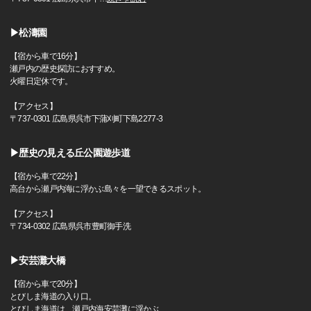
▶松濤園
【宿から車で16分】
瀬戸内の歴史探訪におすすめ。
火曜日定休です。
【アクセス】
〒737-0301 広島県呉市下蒲刈町下島2277-3
▶歴史の見える丘公園遊歩道
【宿から車で22分】
高台から瀬戸内海に浮かぶ島々を一望できるスポット。
【アクセス】
〒734-0302 広島県呉市豊町御手洗
▶安芸灘大橋
【宿から車で20分】
とびしま海道の入り口。
とびしま海道は、瀬戸内海安芸灘に浮かぶ、