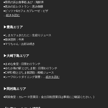
●県民の浜お食事処 あび：海鮮丼
●恵みの丘レストラン：恵み御膳
●ピッツァ&カフェ カプレーゼ：ピザ
…
続きを読む
▶豊島エリア
●しまカフェきたたに：生絞りジュース
●猫休憩所：牛丼
●マリちゃん：お好み焼き
▶大崎下島エリア
●まめな食堂：日替わりランチ
●ゆたか海の駅 とびしま館：日替わりランチ
●CAFE 橙(とびしま館2階)：柑橘ジュース
●シーフロントダイニング新豊：
…
続きを読む
▶岡村島エリア
●関前食堂：カレー ※営業日：金土日祝(営業日は事前にご確認ください。)