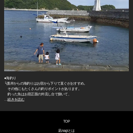
●海釣り
└護岸からの海釣りはお宿から下りて直ぐがおすすめ。
その他にもたくさんの釣りポイントがあります。
釣った魚はお宿正面の外流し台で捌いて、
…
続きを読む
TOP
凪nagiとは