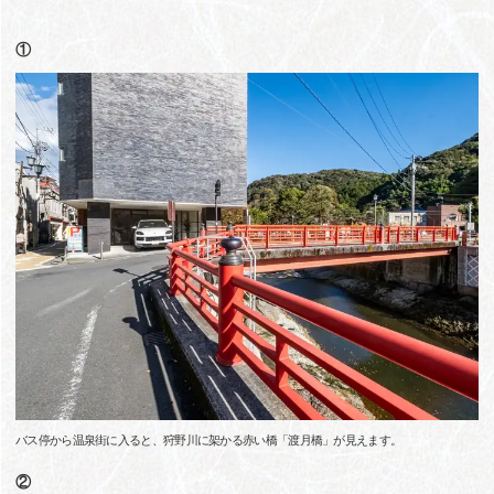
①
バス停から温泉街に入ると、狩野川に架かる赤い橋「渡月橋」が見えます。
②