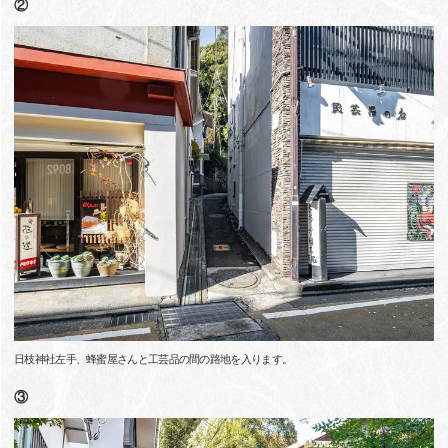
②
日枝神社左手、蜂蜜屋さんと工芸品の間の路地を入ります。
③