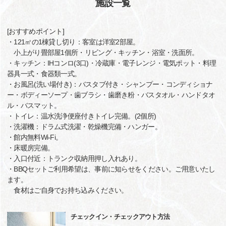
施設一覧
[おすすめポイント]
・121㎡の1棟貸し切り：客室は洋室2部屋。
小上がり畳部屋1個所・リビング・キッチン・浴室・洗面所。
・キッチン：IHコンロ(3口)・冷蔵庫・電子レンジ・電気ポット・料理
器具一式・食器類一式。
・お風呂(洗い場付き)：バスタブ付き・シャンプー・コンディショナ
ー・ボディーソープ・歯ブラシ・歯磨き粉・バスタオル・ハンドタオ
ル・バスマット。
・トイレ：温水洗浄便座付きトイレ完備。(2個所)
・洗濯機：ドラム式洗濯・乾燥機完備・ハンガー。
・館内無料Wi-Fi。
・床暖房完備。
・入口付近：トランク収納用押し入れあり。
・BBQセットご利用希望は、事前に知らせをください。ご用意いたし
ます。
食材はご自身でお持ち込みください。
チェックイン・チェックアウト方法