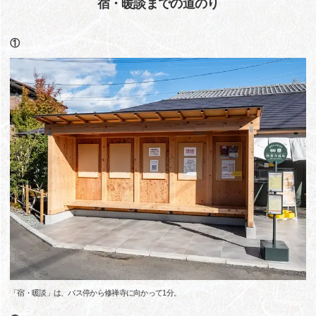
宿・暖談までの道のり
①
「宿・暖談」は、バス停から修禅寺に向かって1分。