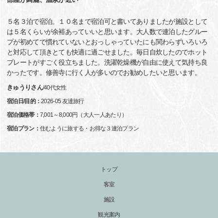
５名３泊で宿泊。１０名まで宿泊可と書いてありましたが施設として
は５名くらいが余裕あっていいと思います。大人数で連泊したグルー
プが初めてで慣れていないとおっしゃっていたにも関わらずいろいろ
と対応して頂きとても快適に過ごせました。毎日自炊したのでホット
プレートがすごく役立ちました。洗濯乾燥機が自由に使えて気持ち良
かったです。修善寺に行く人が多いのでお勧めしたいと思います。
きゅうりさん
/
40代
女性
宿泊日/目的：
2026-05 友達旅行
宿泊価格帯：
7,001～8,000円（大人一人あたり）
宿泊プラン：
住むように旅する・お得な３連泊プラン
トップ
客室
施設
観光案内