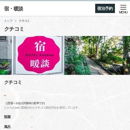
宿・暖談
宿泊予約
MENU
トップ
クチコミ
クチコミ
クチコミ
-
（[普通＝3.0]が評価時の基準です)
じゃらんnetに投稿されたクチコミ総合評点を表示しています。
部屋
-
風呂
-