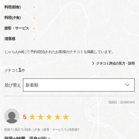
料理(朝食)
-
料理(夕食)
-
接客・サービス
-
清潔感
-
じゃらんnetにて予約/宿泊されたお客様のクチコミを掲載しています。
クチコミ評点の見方・説明
1
クチコミ
件
並び替え
投稿日：2026/05/08
5
部屋 5 |
風呂 5 |
朝食 - |
夕食 - |
接客・サービス 5 |
清潔感 5
部屋が綺麗、温泉が近い