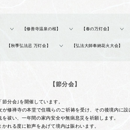
】
【修善寺温泉の桜】
【春の万灯会】
【秋季弘法忌 万灯会】
【弘法大師奉納花火大会】
【節分会】
「節分会｣を開催しています。
年女が修禅寺の本堂で住職らのご祈祷を受け、その後境内に設
鬼を祓い、一年間の家内安全や無病息災を祈願します。
まかれる度に歓声をあげて境内は賑わいます。