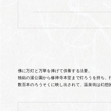
佛に万灯と万華を捧げて供養する法要。
独鈷の湯公園から修禅寺本堂まで灯ろうを持ち、
数百本のろうそくに映し出されて、温泉街は幻想