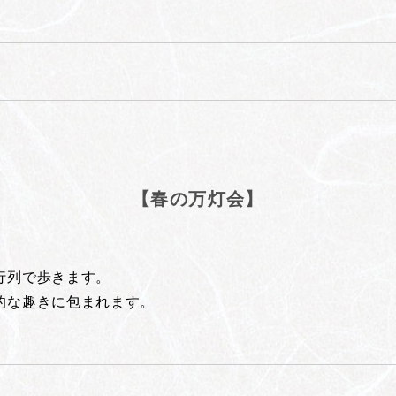
【春の万灯会】
行列で歩きます。
的な趣きに包まれます。