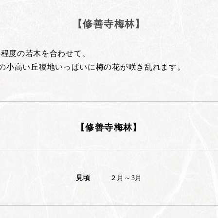
【修善寺梅林】
年程度の若木を合わせて、
000㎡の小高い丘稜地いっぱいに梅の花が咲き乱れます。
【修善寺梅林】
見頃
２月～3月