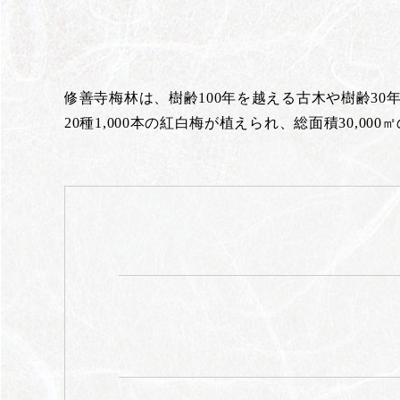
修善寺梅林は、樹齢100年を越える古木や樹齢30
20種1,000本の紅白梅が植えられ、総面積30,