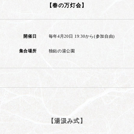
【春の万灯会】
開催日
毎年4月20日 19:30から(参加自由)
集合場所
独鈷の湯公園
【湯汲み式】