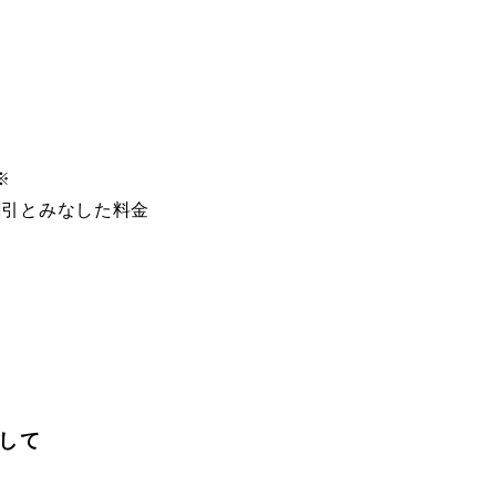
※
割引とみなした料金
して