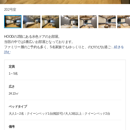
202号室
HOODの2階にある水色ドアのお部屋。
当宿の中では1番広いお部屋となっております。
ファミリー層のご予約も多く、5名家族でもゆっくりと、のびのびお過ご
…
続きを
読む
定員
1～5名
広さ
24.13㎡
ベッドタイプ
大人1～2名：クイーンベッド1台(相談可) / 大人3名以上：クイーンベッド2台
備考