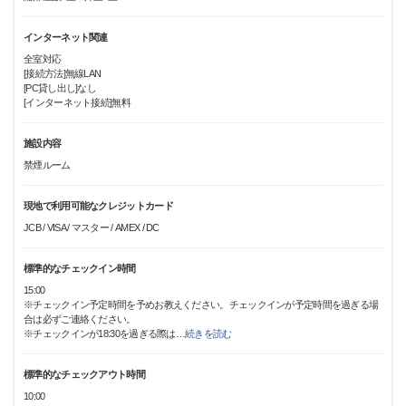
インターネット関連
全室対応
[接続方法]無線LAN
[PC貸し出し]なし
[インターネット接続]無料
施設内容
禁煙ルーム
現地で利用可能なクレジットカード
JCB / VISA / マスター / AMEX / DC
標準的なチェックイン時間
15:00
※チェックイン予定時間を予めお教えください。チェックインが予定時間を過ぎる場
合は必ずご連絡ください。
※チェックインが18:30を過ぎる際は
…
続きを読む
標準的なチェックアウト時間
10:00