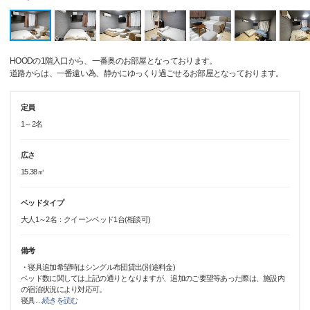
HOODの1階入口から、一番奥のお部屋となっております。
道路からは、一番遠い為、静かにゆっくり過ごせるお部屋となっております。
定員
1～2名
広さ
15.38㎡
ベッドタイプ
大人1～2名：クイーンベッド1台(相談可)
備考
・寝具追加希望時はシングル布団貸出(別途料金)
ベッド数に関しては上記の通りとなりますが、追加のご要望等あった際は、施設内
の宿泊状況により対応可。
寝具
…
続きを読む