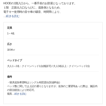
HOODの1階入口から、一番手前のお部屋となっております。
１階 正面出入口ならびに、道路側となるため、
電子キー使用時の音や車の騒音、時間帯により、
…
続きを読む
定員
1～4名
広さ
18.94㎡
ベッドタイプ
大人1～2名：クイーンベッド1台(相談可) / 大人3名以上：クイーンベッド2台
備考
・寝具追加希望時はシングル布団貸出(別途料金)
ベッド数に関しては上記の通りとなりますが、追加のご要望等あった際は、施設内
の宿泊状況により対応可。
寝具
…
続きを読む