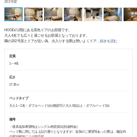
201号室
HOODの2階にある茶色ドアのお部屋です。
大人4名でも広々と過ごせるお部屋となっております。
隣の202号室とドアが近い為、出入りする際は勢いよくドア
…
続きを読む
定員
1～4名
広さ
17.35㎡
ベッドタイプ
大人1～2名：ダブルベッド1台(相談可) / 大人3名以上：ダブルベッド2台
備考
・寝具追加希望時はシングル布団貸出(別途料金)
ベッド数に関しては上記の通りとなりますが、追加のご要望等あった際は、施設内
の宿泊状況により対応可。