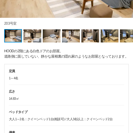
203号室
HOODの2階にある白色ドアのお部屋。
道路側に面していない、静かな屋根裏の隠れ家のようなお部屋となっております。
定員
1～4名
広さ
14.83㎡
ベッドタイプ
大人1～2名：クイーンベッド1台(相談可) / 大人3名以上：クイーンベッド2台
備考