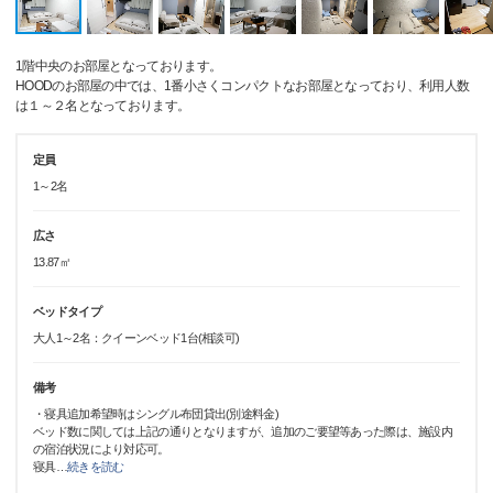
1階中央のお部屋となっております。
HOODのお部屋の中では、1番小さくコンパクトなお部屋となっており、利用人数
は１～２名となっております。
定員
1～2名
広さ
13.87㎡
ベッドタイプ
大人1～2名：クイーンベッド1台(相談可)
備考
・寝具追加希望時はシングル布団貸出(別途料金)
ベッド数に関しては上記の通りとなりますが、追加のご要望等あった際は、施設内
の宿泊状況により対応可。
寝具
…
続きを読む