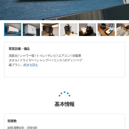
客室設備・備品
洗面台 / シャワー室 / トイレ / テレビ / エアコン / 冷蔵庫
タオル / ドライヤー / シャンプー / リンス / ボディソープ
歯ブラシ
…
続きを読む
基本情報
部屋数
総部屋数6室：洋室6室