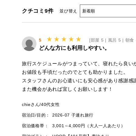
クチコミ
9
件
並び替え
5
[
部屋 5 |
風呂 5 |
朝食 
どんな方にも利用しやすい。
旅行スケジュールがつまっていて、寝れたら良い
お値段も手頃だったのでとても助かりました。
スタッフさんのお心遣いにも安心感があり感謝感
また機会があれば宜しくお願いします！
chieさん
/
40代
女性
宿泊日/目的：
2026-07 子連れ旅行
宿泊価格帯：
3,001～4,000円（大人一人あたり）