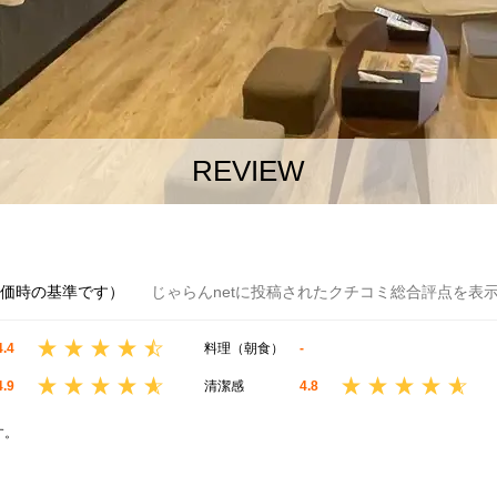
REVIEW
評価時の基準です）
じゃらんnetに投稿されたクチコミ総合評点を表
4.4
料理（朝食）
-
4.9
清潔感
4.8
す。