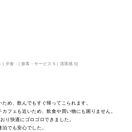
- |
夕食 - |
接客・サービス 5 |
清潔感 5
]
いため、飲んでもすぐ帰ってこられます。
チカフェも近いため、飲食や買い物にも困りません。
ており快適にゴロゴロできました。
連泊でも安心でした。