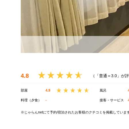
4.8
（「普通＝3.0」が
部屋
4.9
風呂
料理（夕食）
-
接客・サービス
※じゃらんnetにて予約/宿泊されたお客様のクチコミを掲載していま