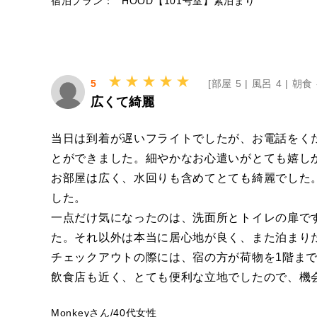
宿泊プラン：
HOOD【101号室】素泊まり
5
[
部屋 5 |
風呂 4 |
朝食 
広くて綺麗
当日は到着が遅いフライトでしたが、お電話をく
とができました。細やかなお心遣いがとても嬉し
お部屋は広く、水回りも含めてとても綺麗でした
した。
一点だけ気になったのは、洗面所とトイレの扉で
た。それ以外は本当に居心地が良く、また泊まり
チェックアウトの際には、宿の方が荷物を1階ま
飲食店も近く、とても便利な立地でしたので、機
Monkeyさん
/
40代
女性