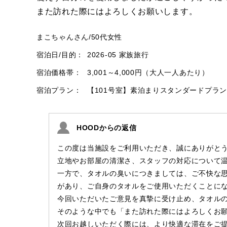
また訪れた際にはよろしくお願いします。
まこちゃんさん
/
50代
女性
宿泊日/目的：
2026-05 家族旅行
宿泊価格帯：
3,001～4,000円（大人一人あたり）
宿泊プラン：
【101号室】素泊まりスタンダードプラン
HOODからの返信
この度は当施設をご利用いただき、誠にありがと
立地やお部屋の清潔さ、スタッフの対応について
一方で、タオルの臭いにつきましては、ご不快な
があり、ご自身のタオルをご使用いただくことに
今回いただいたご意見を真摯に受け止め、タオル
そのような中でも「また訪れた際にはよろしくお
次回お越しいただく際には、より快適な滞在をご