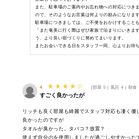
また、駐車場のご案内やお忘れ物への対応につき
ので、そのようなお言葉は何よりの励みになりま
駐車場につきましては、ご不便をおかけすること
「また奄美に行く際はぜひ家族で泊まりにいきま
う、より良い宿づくりに努めてまいります。
またお会いできる日をスタッフ一同、心よりお待
4
[
部屋 5 |
風呂 4 |
朝食 
すごく良かったが
リッチも良く部屋も綺麗でスタッフ対応も凄く優
良かったのですが
タオルが臭かった。タバコ？放置？
使えず自分のを使用しましたが過ごしやすかった