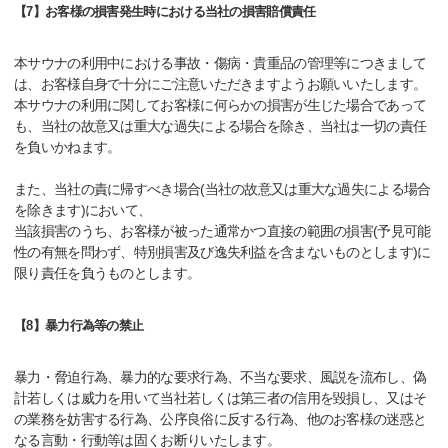
【7】お客様の損害発生時における当社の損害賠償責任
本サウナの利用中における事故・傷病・貴重品の管理等につきまして
は、お客様自身で十分にご注意いただきますようお願いいたします。
本サウナの利用に関してお客様に何らかの損害が生じた場合であって
も、当社の故意又は重大な過失による場合を除き、当社は一切の責任
を負いかねます。
また、当社の責に帰すべき場合(当社の故意又は重大な過失による場合
を除きます)において、
当該損害のうち、お客様が被った通常かつ直接の範囲の損害(予見可能
性の有無を問わず、特別損害及び逸失利益を含まないものとします)に
限り責任を負うものとします。
【8】暴力行為等の禁止
暴力・脅迫行為、暴力的な要求行為、不当な要求、風説を流布し、偽
計若しくは威力を用いて当社若しくは第三者の信用を毀損し、又はそ
の業務を妨害する行為、公序良俗に反する行為、他のお客様の迷惑と
なる言動・行動等は固くお断りいたします。