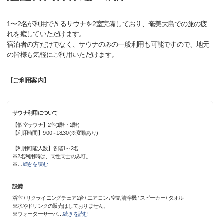
1〜2名が利用できるサウナを2室完備しており、奄美大島での旅の疲
れを癒していただけます。
宿泊者の方だけでなく、サウナのみの一般利用も可能ですので、地元
の皆様も気軽にご利用いただけます。
【ご利用案内】
サウナ利用について
【個室サウナ】2室(1階・2階)
【利用時間】9:00～18:30 (※変動あり)
【利用可能人数】各階1～2名
※2名利用時は、同性同士のみ可。
※
…
続きを読む
設備
浴室 / リクライニングチェア2台 / エアコン / 空気清浄機 / スピーカー / タオル
※水やドリンクの販売はしておりません。
※ウォーターサーバ
…
続きを読む