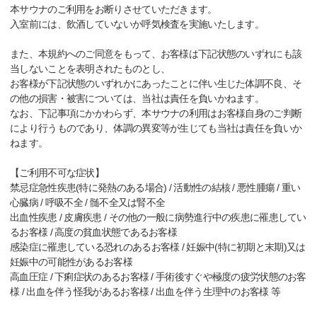
本サウナのご利用をお断りさせていただきます。
入室前には、飲酒していないか呼気検査を実施いたします。
また、本規約へのご同意をもって、お客様は下記状態のいずれにも該
当しないことを表明されたものとし、
お客様が下記状態のいずれかにあったことに伴い生じた体調不良、そ
の他の損害・被害については、当社は責任を負いかねます。
なお、下記事項にかかわらず、本サウナの利用はお客様自身のご判断
により行うものであり、体調の異変等が生じても当社は責任を負いか
ねます。
【ご利用不可な症状】
禁忌症急性疾患(特に発熱のある場合) / 活動性の結核 / 悪性腫瘍 / 重い
心臓病 / 呼吸不全 / 髄不全又は腎不全
出血性疾患 / 皮膚疾患 / その他の一般に病勢進行中の疾患に罹患してい
るお客様 / 高度の貧血状態であるお客様
感染症に罹患している恐れのあるお客様 / 妊娠中(特に初期と末期)又は
妊娠中の可能性があるお客様
高血圧症 / 下痢症状のあるお客様 / 手術後すぐや極度の疲労状態のお客
様 / 出血を伴う怪我があるお客様 / 出血を伴う生理中のお客様 等