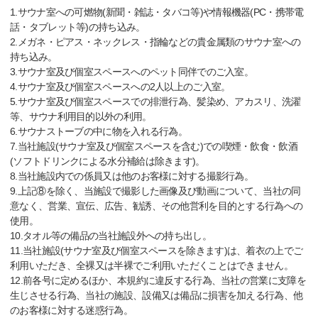
1.サウナ室への可燃物(新聞・雑誌・タバコ等)や情報機器(PC・携帯電
話・タブレット等)の持ち込み。
2.メガネ・ピアス・ネックレス・指輪などの貴金属類のサウナ室への
持ち込み。
3.サウナ室及び個室スペースへのペット同伴でのご入室。
4.サウナ室及び個室スペースへの2人以上のご入室。
5.サウナ室及び個室スペースでの排泄行為、髪染め、アカスリ、洗濯
等、サウナ利用目的以外の利用。
6.サウナストーブの中に物を入れる行為。
7.当社施設(サウナ室及び個室スペースを含む)での喫煙・飲食・飲酒
(ソフトドリンクによる水分補給は除きます)。
8.当社施設内での係員又は他のお客様に対する撮影行為。
9.上記⑧を除く、当施設で撮影した画像及び動画について、当社の同
意なく、営業、宣伝、広告、勧誘、その他営利を目的とする行為への
使用。
10.タオル等の備品の当社施設外への持ち出し。
11.当社施設(サウナ室及び個室スペースを除きます)は、着衣の上でご
利用いただき、全裸又は半裸でご利用いただくことはできません。
12.前各号に定めるほか、本規約に違反する行為、当社の営業に支障を
生じさせる行為、当社の施設、設備又は備品に損害を加える行為、他
のお客様に対する迷惑行為。