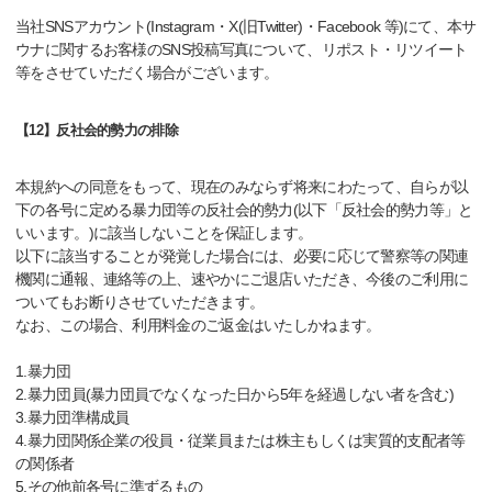
当社SNSアカウント(Instagram・X(旧Twitter)・Facebook 等)にて、本サ
ウナに関するお客様のSNS投稿写真について、リポスト・リツイート
等をさせていただく場合がございます。
【12】反社会的勢力の排除
本規約への同意をもって、現在のみならず将来にわたって、自らが以
下の各号に定める暴力団等の反社会的勢力(以下「反社会的勢力等」と
いいます。)に該当しないことを保証します。
以下に該当することが発覚した場合には、必要に応じて警察等の関連
機関に通報、連絡等の上、速やかにご退店いただき、今後のご利用に
ついてもお断りさせていただきます。
なお、この場合、利用料金のご返金はいたしかねます。
1.暴力団
2.暴力団員(暴力団員でなくなった日から5年を経過しない者を含む)
3.暴力団準構成員
4.暴力団関係企業の役員・従業員または株主もしくは実質的支配者等
の関係者
5.その他前各号に準ずるもの