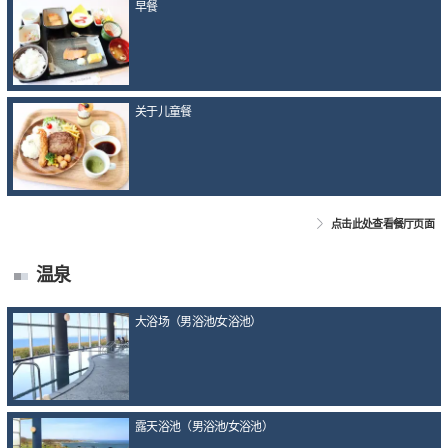
早餐
关于儿童餐
点击此处查看餐厅页面
温泉
大浴场（男浴池/女浴池）
露天浴池（男浴池/女浴池）