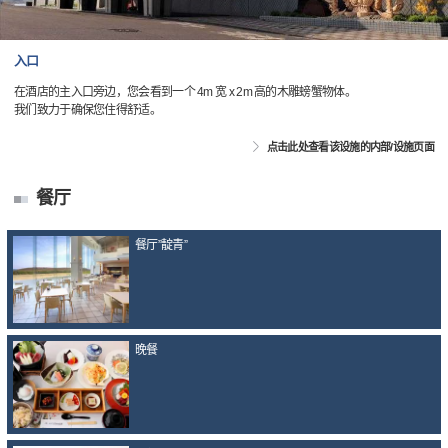
入口
在酒店的主入口旁边，您会看到一个 4m 宽 x 2m 高的木雕螃蟹物体。
我们致力于确保您住得舒适。
点击此处查看该设施的内部/设施页面
餐厅
餐厅”靛青”
晚餐