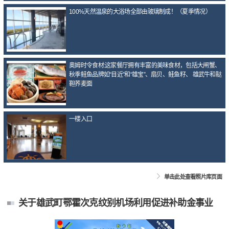
100%天然温泉的大浴场全部由玻璃制成！（夏季情况）
奥姆时令食材:这家餐厅拥有丰富的美味食材，包括大闸蟹、
秋季鲑鱼品牌如“目近”和“雄宝”、扇贝、鲑鱼籽、 雄武牛和鞑
靼荞麦面
一楼入口
单击此处查看照片库页面
关于雄武町鄂霍次克纹别机场利用促进补助金事业