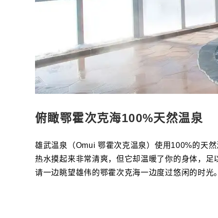
俯瞰鄂霍次克海100%天然温泉
雄武温泉（Omui 鄂霍次克温泉）使用100%的
热水摸起来非常清爽，但它却温暖了你的身体，足
请一边眺望雄伟的鄂霍次克海一边度过悠闲的时光