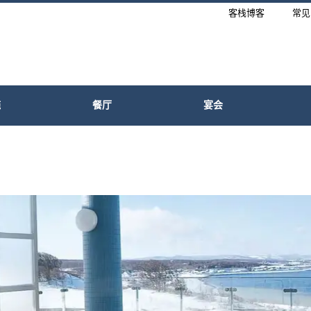
客栈博客
常见
施
餐厅
宴会