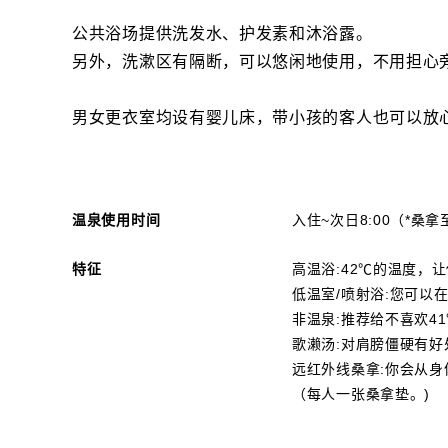
公共浴场提供洗发水、护发素和沐浴露。
另外，洗漱区有隔断，可以悠闲地使用，不用担心
男女更衣室均设有婴儿床，带小孩的客人也可以放
温泉使用时间
入住~次日8:00（*桑拿至
特征
高温浴:42℃的温度，
低温室/喷射浴:您可以
非温泉:推荐给不喜欢4
歌濑汤:对肩膀僵硬有好
远红外线桑拿:你会从
（每人一张桑拿垫。)