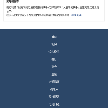
无障碍兼容
出租轮椅 / 设施内的走道和楼梯的扶手 /无障碍房间 / 大浴场的扶手 / 设施内的走道上的
盲文/
在没有协助的情况下在设施内移动轮椅/在楼层之间移动时
…
继续阅读
首页
客房
馆内设施
餐厅
宴会
温泉
交通指南
照片库
客栈博客
常见问题