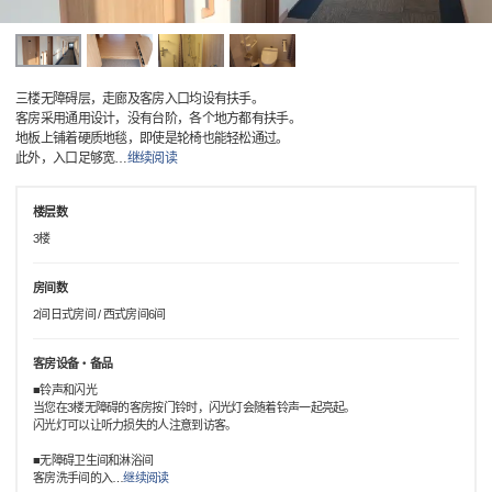
三楼无障碍层，走廊及客房入口均设有扶手。
客房采用通用设计，没有台阶，各个地方都有扶手。
地板上铺着硬质地毯，即使是轮椅也能轻松通过。
此外，入口足够宽
…
继续阅读
楼层数
3楼
房间数
2间日式房间 / 西式房间6间
客房设备・备品
■铃声和闪光
当您在3楼无障碍的客房按门铃时，闪光灯会随着铃声一起亮起。
闪光灯可以让听力损失的人注意到访客。
■无障碍卫生间和淋浴间
客房洗手间的入
…
继续阅读