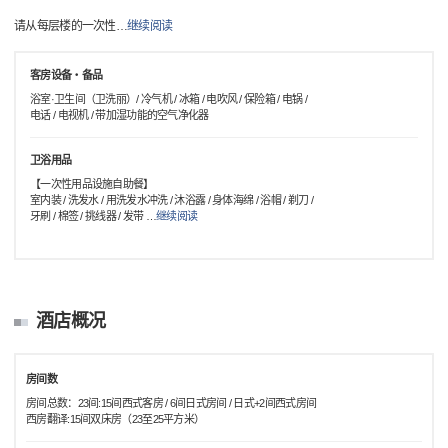
请从每层楼的一次性
…
继续阅读
客房设备・备品
浴室·卫生间（卫洗丽）/ 冷气机 / 冰箱 / 电吹风 / 保险箱 / 电锅 /
电话 / 电视机 / 带加湿功能的空气净化器
卫浴用品
【一次性用品设施自助餐】
室内装 / 洗发水 / 用洗发水冲洗 / 沐浴露 / 身体海绵 / 浴帽 / 剃刀 /
牙刷 / 棉签 / 挑线器 / 发带
…
继续阅读
酒店概况
房间数
房间总数：23间:15间西式客房 / 6间日式房间 / 日式+2间西式房间
西房翻译:15间双床房（23至25平方米）