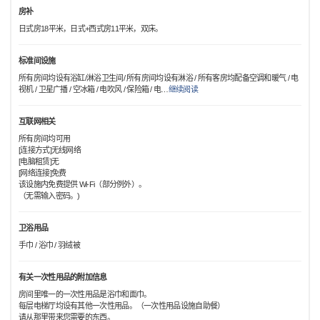
房补
日式房18平米，日式+西式房11平米，双床。
标准间设施
所有房间均设有浴缸/淋浴卫生间/ 所有房间均设有淋浴 / 所有客房均配备空调和暖气 / 电
视机 / 卫星广播 / 空冰箱 / 电吹风 / 保险箱 / 电
…
继续阅读
互联网相关
所有房间均可用
[连接方式]无线网络
[电脑租赁]无
[网络连接]免费
该设施内免费提供 Wi-Fi（部分例外）。
（无需输入密码。)
卫浴用品
手巾 / 浴巾 / 羽绒被
有关一次性用品的附加信息
房间里唯一的一次性用品是浴巾和面巾。
每层电梯厅均设有其他一次性用品。（一次性用品设施自助餐）
请从那里带来您需要的东西。