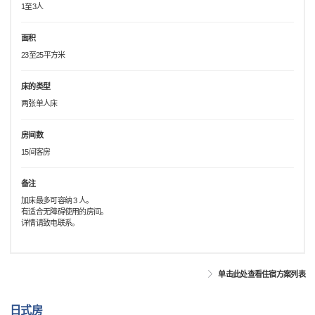
1至3人
面积
23至25平方米
床的类型
两张单人床
房间数
15间客房
备注
加床最多可容纳 3 人。
有适合无障碍使用的房间。
详情请致电联系。
单击此处查看住宿方案列表
日式房