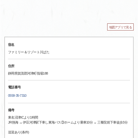
地図アプリで見る
宿名
ファミリー＆リゾート川ばた
住所
静岡県賀茂郡河津町筏場188
電話番号
0558-35-7310
備考
東名沼津ICより1時間
JR熱海 → 伊豆河津駅下車し東海バス③ホームより乗車10分 → 三養院前下車徒歩3分
送迎あり(条件)