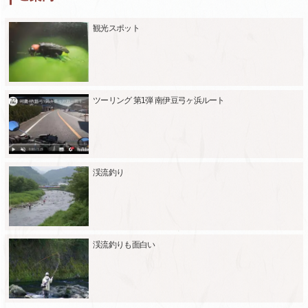
観光スポット
ツーリング 第1弾 南伊豆弓ヶ浜ルート
渓流釣り
渓流釣りも面白い