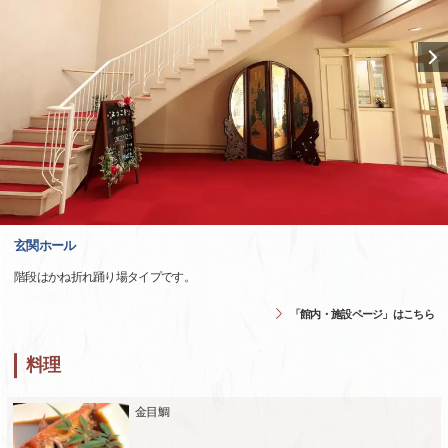
玄関ホール
階段はかね折れ踊り場タイプです。
「館内・施設ページ」はこちら
料理
金目鯛