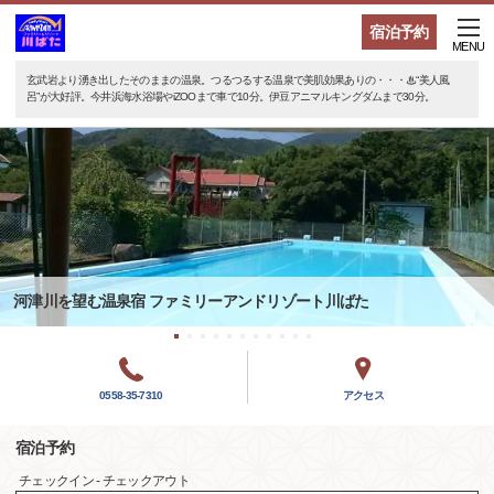
宿泊予約
MENU
玄武岩より湧き出したそのままの温泉。つるつるする温泉で美肌効果ありの・・・♨“美人風
呂”が大好評。今井浜海水浴場やiZOOまで車で10分。伊豆アニマルキングダムまで30分。
河津川を望む温泉宿 ファミリーアンドリゾート川ばた
0558-35-7310
アクセス
宿泊予約
チェックイン - チェックアウト