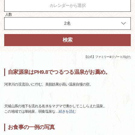
カレンダーから選択
人数
検索
【公式】ファミリー&リゾート川ばた
自家源泉はPH9.8でつるつる温泉がお薦め。
河津川の渓流沿いに佇む、美肌効果が高い温泉自慢の宿。
天城山系の地下を流れる名水をマグマで沸かしてこしらえた温泉。
この地域では単純泉、弱食塩泉な
…
続きを読む
お食事の一例の写真