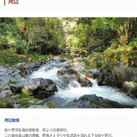
周辺
周辺散策
佐ケ野渓谷遊歩道散策、宿より往復30分。
この遊歩道は魅力満載、野鳥さえずりや玄武岩を流れる下る佐ケ野川。