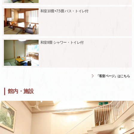
和室10畳+7.5畳 バス・トイレ付
和室8畳 シャワー・トイレ付
「客室ページ」はこちら
館内・施設