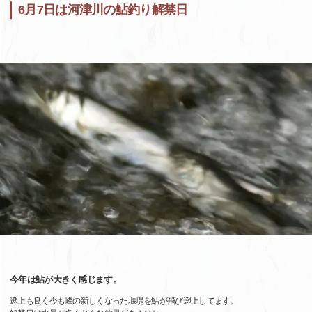
6月7日は河津川の鮎釣り解禁日
今年は鮎が大きく感じます。
遡上も良く今も峰の新しくなった堰堤を鮎が飛び遡上してます。