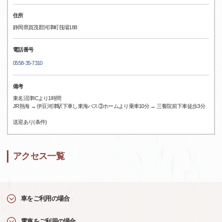
住所
静岡県賀茂郡河津町筏場188
電話番号
0558-35-7310
備考
東名沼津ICより1時間
JR熱海 → 伊豆河津駅下車し東海バス③ホームより乗車10分 → 三養院前下車徒歩3分
送迎あり(条件)
アクセス一覧
車をご利用の場合
電車をご利用の場合