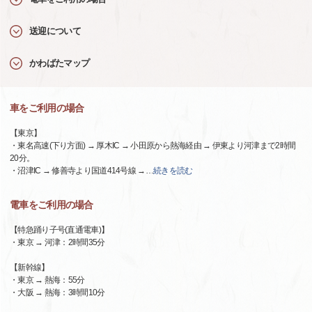
送迎について
かわばたマップ
車をご利用の場合
【東京】
・東名高速(下り方面) → 厚木IC → 小田原から熱海経由 → 伊東より河津まで2時間
20分。
・沼津IC → 修善寺より国道414号線 →
…
続きを読む
電車をご利用の場合
【特急踊り子号(直通電車)】
・東京 → 河津：2時間35分
【新幹線】
・東京 → 熱海：55分
・大阪 → 熱海：3時間10分