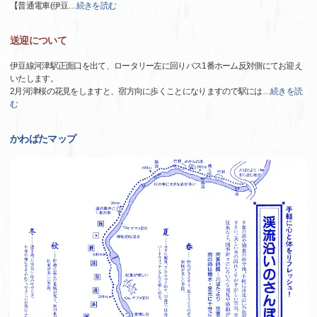
【普通電車(伊豆
…
続きを読む
送迎について
伊豆線河津駅正面口を出て、ロータリー左に回りバス1番ホーム反対側にてお迎え
いたします。
2月河津桜の花見をしますと、宿方向に歩くことになりますので駅には
…
続きを読
む
かわばたマップ