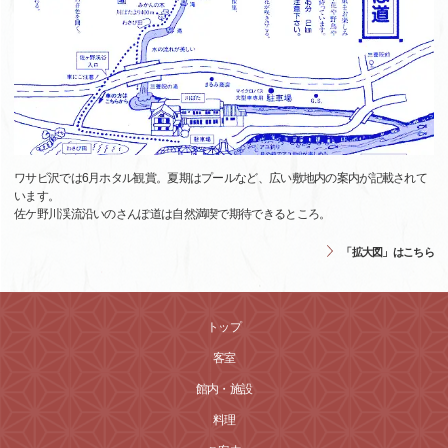
ワサビ沢では6月ホタル観賞。夏期はプールなど、広い敷地内の案内が記載されて
います。
佐ケ野川渓流沿いのさんぽ道は自然満喫で期待できるところ。
「拡大図」はこちら
トップ
客室
館内・施設
料理