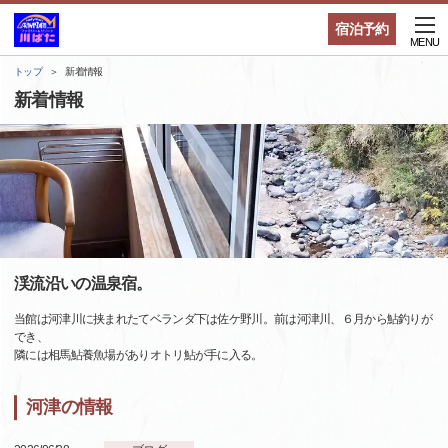
宿泊予約
MENU
トップ
新着情報
新着情報
渓流沿いの温泉宿。
当館は河津川に挟まれたてベランダ下は佐ケ野川。前は河津川、６月から鮎釣りが
でき、
隣には相馬鮎養魚場がありオトリ鮎が手に入る。
河津の情報