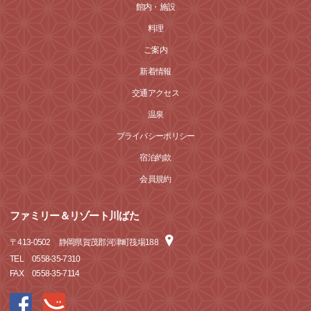
館内・施設
料理
ご案内
新着情報
交通アクセス
温泉
プライバシーポリシー
宿泊約款
会員規約
ファミリー＆リゾート川ばた
〒
413-0502
静岡県賀茂郡河津町筏場188
TEL
0558-35-7310
FAX
0558-35-7114