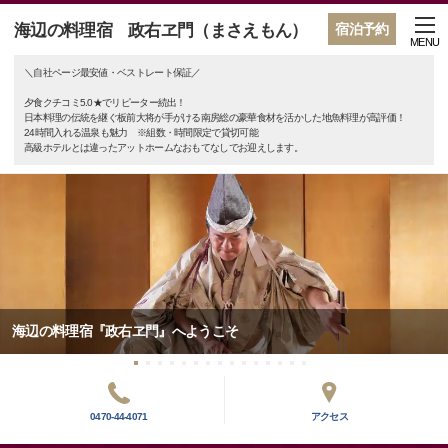
海辺の料理宿 政右ヱ門（まさえもん）
宿泊予約
MENU
＼自社ページ最安値・ベストレート保証／
夕食クチコミ5.0★でリピーター続出！
日本料理の伝統を継ぐ板前大将が手がける南房総の豪華食材を活かした地魚料理が高評価！
24時間入れる温泉も魅力 ※組数・時間限定で貸切可能
高級ホテルとは違ったアットホームなおもてなしでお迎えします。
海辺の料理宿『政右ヱ門』へようこそ
0470-44-4071
アクセス