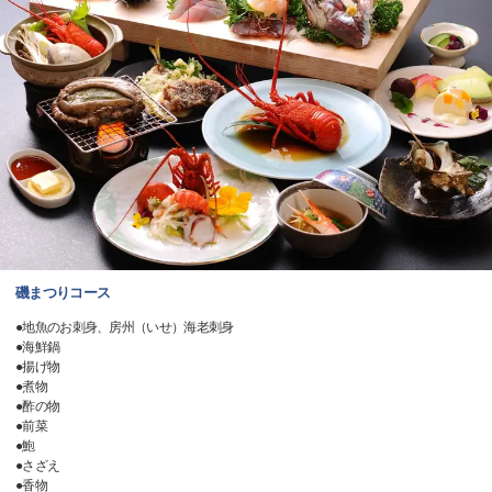
磯まつりコース
●地魚のお刺身、房州（いせ）海老刺身
●海鮮鍋
●揚げ物
●煮物
●酢の物
●前菜
●鮑
●さざえ
●香物