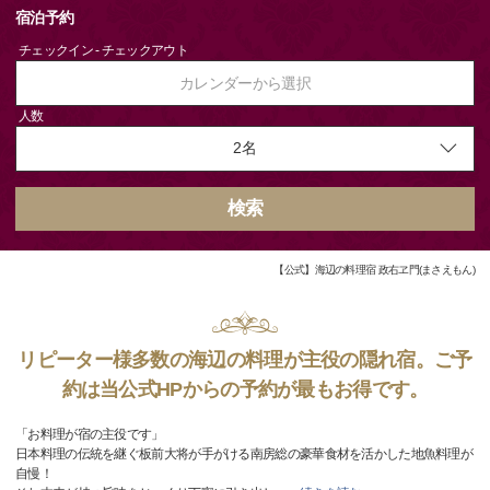
宿泊予約
チェックイン - チェックアウト
カレンダーから選択
人数
検索
【公式】海辺の料理宿 政右ヱ門(まさえもん)
リピーター様多数の海辺の料理が主役の隠れ宿。ご予
約は当公式HPからの予約が最もお得です。
「お料理が宿の主役です」
日本料理の伝統を継ぐ板前大将が手がける南房総の豪華食材を活かした地魚料理が
自慢！