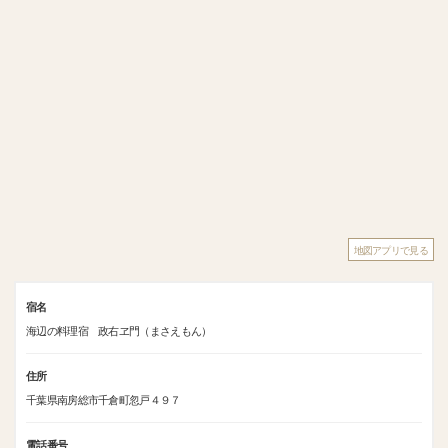
地図アプリで見る
宿名
海辺の料理宿 政右ヱ門（まさえもん）
住所
千葉県南房総市千倉町忽戸４９７
電話番号