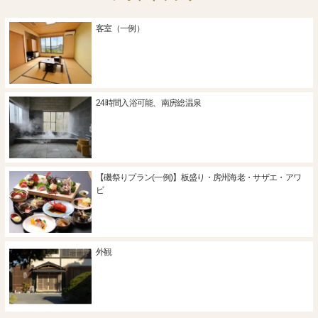
客室（一例）
24時間入浴可能、南房総温泉
【磯祭りプラン(一例)】板盛り・房州海老・サザエ・アワ
ビ
外観