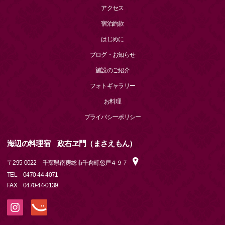
アクセス
宿泊約款
はじめに
ブログ・お知らせ
施設のご紹介
フォトギャラリー
お料理
プライバシーポリシー
海辺の料理宿 政右ヱ門（まさえもん）
〒
295-0022
千葉県南房総市千倉町忽戸４９７
TEL
0470-44-4071
FAX
0470-44-0139