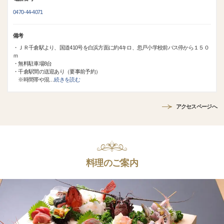
0470-44-4071
備考
・ＪＲ千倉駅より、国道410号を白浜方面に約4キロ、忽戸小学校前バス停から１５０
ｍ
・無料駐車場8台
・千倉駅間の送迎あり（要事前予約）
※時間帯や混
…
続きを読む
アクセスページへ
料理のご案内