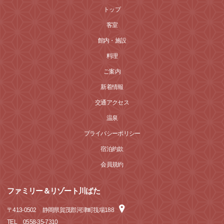
トップ
客室
館内・施設
料理
ご案内
新着情報
交通アクセス
温泉
プライバシーポリシー
宿泊約款
会員規約
ファミリー＆リゾート川ばた
〒
413-0502
静岡県賀茂郡河津町筏場188
TEL
0558-35-7310