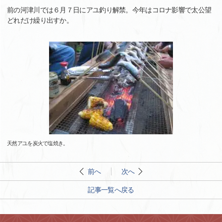
前の河津川では６月７日にアユ釣り解禁。今年はコロナ影響で太公望
どれだけ繰り出すか。
天然アユを炭火で塩焼き。
前へ
次へ
記事一覧へ戻る