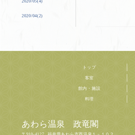
2020/05(4)
2020/04(2)
トップ
客室
館内・施設
料理
あわら温泉 政竜閣
〒
910-4127
福井県あわら市西温泉１－１０２