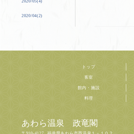
2020/05(4)
2020/04(2)
トップ
客室
館内・施設
料理
あわら温泉 政竜閣
〒
910-4127
福井県あわら市西温泉１－１０２