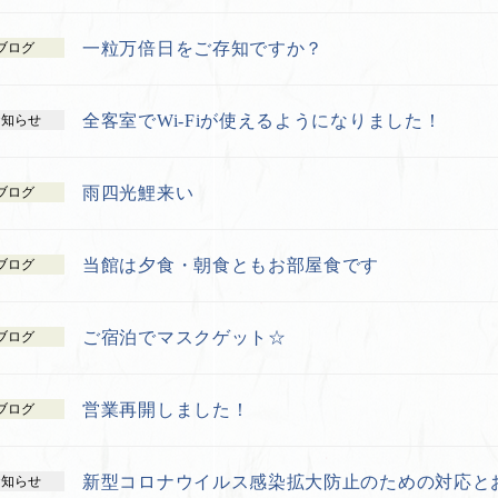
一粒万倍日をご存知ですか？
ブログ
全客室でWi-Fiが使えるようになりました！
お知らせ
雨四光鯉来い
ブログ
当館は夕食・朝食ともお部屋食です
ブログ
ご宿泊でマスクゲット☆
ブログ
営業再開しました！
ブログ
新型コロナウイルス感染拡大防止のための対応と
お知らせ